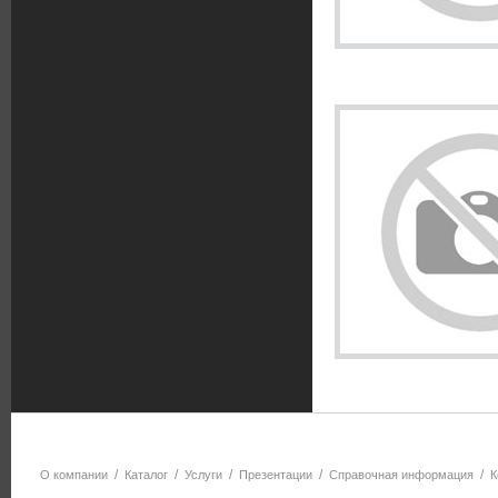
/
/
/
/
/
О компании
Каталог
Услуги
Презентации
Справочная информация
К