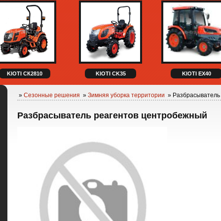
KIOTI СК2810
KIOTI CK35
KIOTI EX40
»
Сезонные решения
»
Зимняя уборка территории
» Разбрасыватель
Разбрасыватель реагентов центробежный