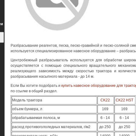
ем
Разбрасывание реагентов, песка, песко-гравийной и песко-соляной см
используется специализированное навесное оборудование – разбрасы
Центробежный разбрасыватель используется для обработки широк
осуществляется с помощью специального вращательного механизм
реализующего зависимость между скоростью трактора и количест
разбрасывания насыпного материала - до 14 м.
Если Вы хотите подобрать и
купить навесное оборудование для тракто
по ссылке в общий раздел.
Модель трактора
CK22
CK22 HST
объем бункера, л
169
169
обрабатываемая полоса, м
6 - 14
6 - 14
расход противогололедных материалов, г/м2
до 250
до 250