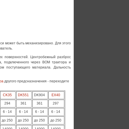
еси может быть механизировано. Для этого
ватель.
их поверхностей. Центробежный разброс
а, подключенного через ВОМ трактора и
вом поступающего материала. Дальность
ра
другого предсназначения - переходите
CK35
DK551
DK904
EX40
294
361
361
297
6 - 14
6 - 14
6 - 14
6 - 14
до 250
до 250
до 250
до 250