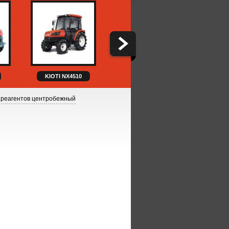
KIOTI NX4510
KIOTI NX6010H
K
 реагентов центробежный