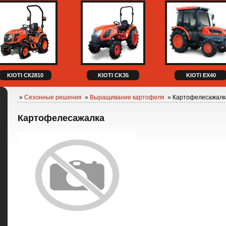
KIOTI СК2810
KIOTI CK35
KIOTI EX40
»
Сезонные решения
»
Выращивание картофеля
» Картофелесажалк
Картофелесажалка