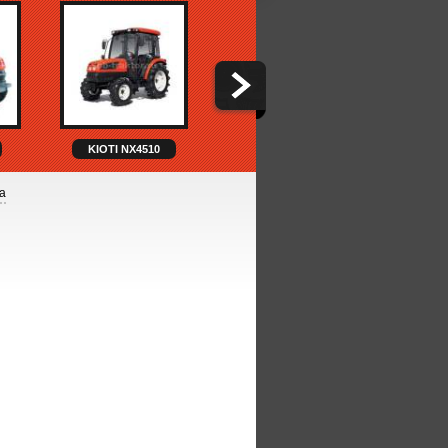
KIOTI NX4510
KIOTI NX6010H
K
а