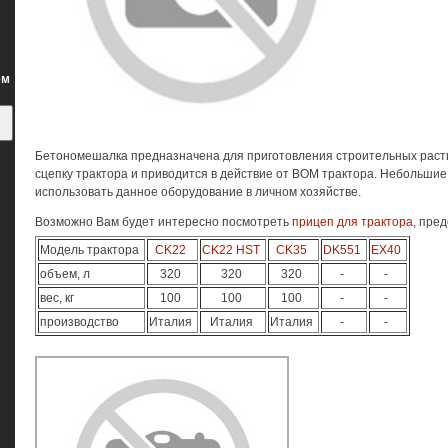
ем
Бетономешалка предназначена для приготовления строительных раст
сцепку трактора и приводится в действие от ВОМ трактора. Небольшие
использовать данное оборудование в личном хозяйстве.
Возможно Вам будет интересно посмотреть
прицеп для трактора
, пре
Модель трактора
CK22
CK22 HST
CK35
DK551
EX40
объем, л
320
320
320
-
-
вес, кг
100
100
100
-
-
производство
Италия
Италия
Италия
-
-