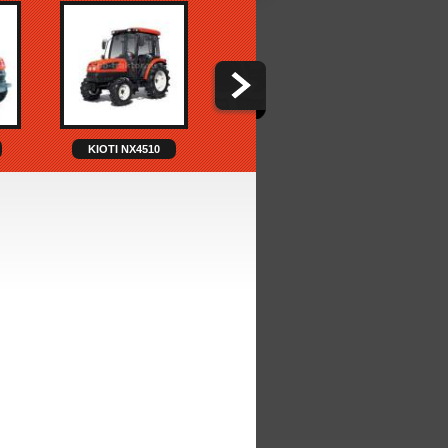
KIOTI NX4510
KIOTI NX6010H
K