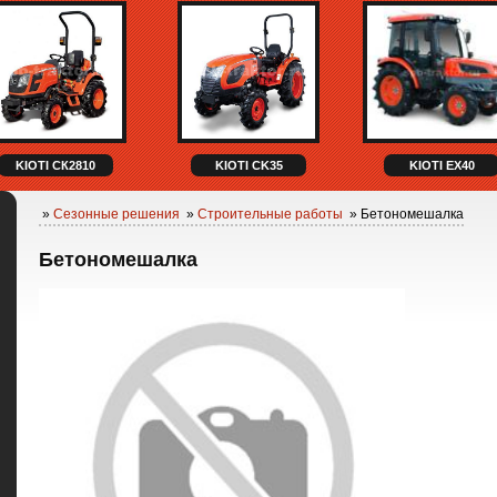
KIOTI СК2810
KIOTI CK35
KIOTI EX40
»
Сезонные решения
»
Строительные работы
» Бетономешалка
Бетономешалка